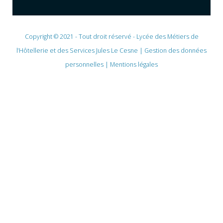
Copyright © 2021 - Tout droit réservé - Lycée des Métiers de
l’Hôtellerie et des Services Jules Le Cesne |
Gestion des données
personnelles
|
Mentions légales