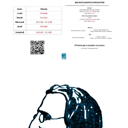
PRESTATIONS CLIENTS
FESTIV’HALLES DES SAVOIRS ET
SAVEURS EN REGION
02 35 22 41 31
33 Rue de Fleurus
76600 Le Havre