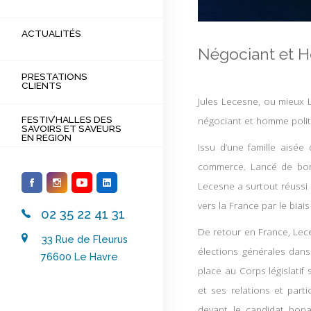
PRESTATIONS CLIENTS
FESTIV’HALLES DES SAVOIRS ET
ACTUALITÉS
SAVEURS EN REGION
Négociant et H
PRESTATIONS
CLIENTS
Jules Lecesne, ou mieux 
négociant et homme politi
FESTIV’HALLES DES
02 35 22 41 31
SAVOIRS ET SAVEURS
EN REGION
Issu d’une famille aisée
33 Rue de Fleurus
commerce. Lancé de bonn
76600 Le Havre
Lecesne a surtout réussi 
vers la France par le biai
02 35 22 41 31
De retour en France, Lec
33 Rue de Fleurus
élections générales dans 
76600 Le Havre
place au Corps législatif
et ses relations et par
devant le candidat bonap