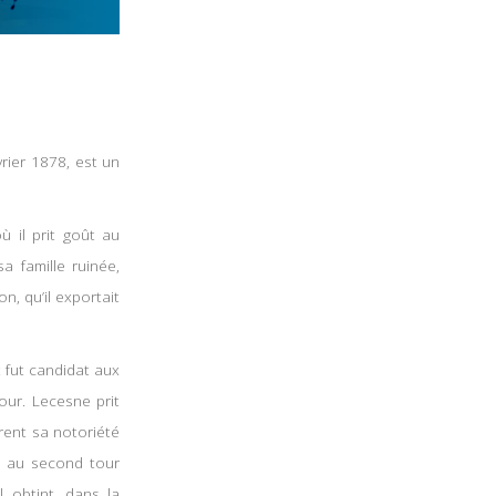
rier 1878, est un
ù il prit goût au
 famille ruinée,
, qu’il exportait
 fut candidat aux
our. Lecesne prit
irent sa notoriété
e au second tour
l obtint, dans la