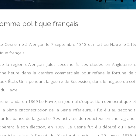
omme politique français
Le Cesne, né à Alençon le 7 septembre 1818 et mort au Havre le 2 fév
que français.
 de la région d’Alençon, Jules Lecesne fit ses études en Angleterre o
e heure dans la carrière commerciale pour refaire la fortune de sa
aux États-Unis pendant la guerre de Sécession, dans le négoce du coton
s du Havre.
esne fonda en 1869 Le Havre, un journal d’opposition démocratique et
la 6ème circonscription de la Seine Inférieure. Il fut élu au second t
 sur les bancs de la gauche. Ses activités de rédacteur en chef agrand
ticipèrent à son élection, en 1869, Le Cesne fut élu député du Havr
artiste grâce à l’appui de l’électorat ouvrier. Le 20 février 1876, i