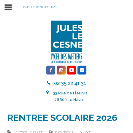
DATES DE RENTREE 2026
RENTREE SCOLAIRE 2026 2027
02 35 22 41 31
LE LYCÉE
33 Rue de Fleurus
INTERNATIONAL
76600 Le Havre
NOS FORMATIONS
RENTREE SCOLAIRE 2026
ACTUALITÉS
Category:
LE LYCÉE
Published: 10 July 2026